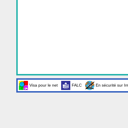
Visa pour le net
FALC
En sécurité sur In