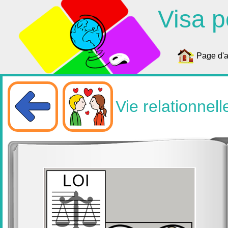
Visa p
Page d'a
Vie relationnell