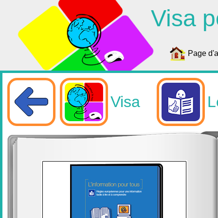
Visa p
Page d'a
Visa
L