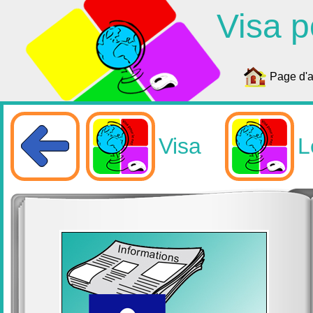
Visa p
Page d'a
Visa
L