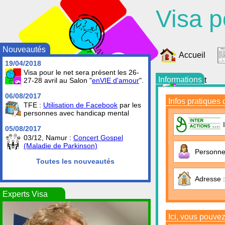
Visa p
Nouveautés
Accueil
19/04/2018
Visa pour le net sera présent les 26-
Informations
Contact
27-28 avril au Salon "
enVIE d'amour
".
06/08/2017
Infos pratiques 
TFE :
Utilisation de Facebook
par les
personnes avec handicap mental
05/08/2017
03/12, Namur :
Concert Gospel
(Maladie de Parkinson)
Personne 
Toutes les nouveautés
Adresse :
Experts Visa
Ici, vous pouve